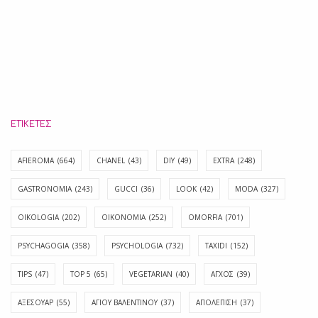
ΕΤΙΚΈΤΕΣ
AFIEROMA
(664)
CHANEL
(43)
DIY
(49)
EXTRA
(248)
GASTRONOMIA
(243)
GUCCI
(36)
LOOK
(42)
MODA
(327)
OIKOLOGIA
(202)
OIKONOMIA
(252)
OMORFIA
(701)
PSYCHAGOGIA
(358)
PSYCHOLOGIA
(732)
TAXIDI
(152)
TIPS
(47)
TOP 5
(65)
VEGETARIAN
(40)
ΑΓΧΟΣ
(39)
ΑΞΕΣΟΥΑΡ
(55)
ΑΓΊΟΥ ΒΑΛΕΝΤΊΝΟΥ
(37)
ΑΠΟΛΈΠΙΣΗ
(37)