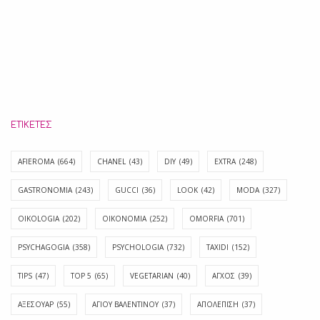
ΕΤΙΚΈΤΕΣ
AFIEROMA
(664)
CHANEL
(43)
DIY
(49)
EXTRA
(248)
GASTRONOMIA
(243)
GUCCI
(36)
LOOK
(42)
MODA
(327)
OIKOLOGIA
(202)
OIKONOMIA
(252)
OMORFIA
(701)
PSYCHAGOGIA
(358)
PSYCHOLOGIA
(732)
TAXIDI
(152)
TIPS
(47)
TOP 5
(65)
VEGETARIAN
(40)
ΑΓΧΟΣ
(39)
ΑΞΕΣΟΥΑΡ
(55)
ΑΓΊΟΥ ΒΑΛΕΝΤΊΝΟΥ
(37)
ΑΠΟΛΈΠΙΣΗ
(37)