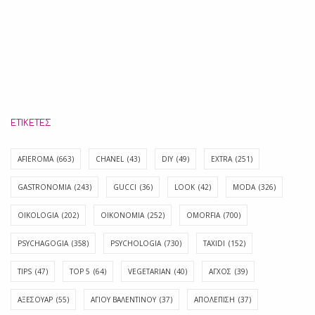
ΕΤΙΚΈΤΕΣ
AFIEROMA
(663)
CHANEL
(43)
DIY
(49)
EXTRA
(251)
GASTRONOMIA
(243)
GUCCI
(36)
LOOK
(42)
MODA
(326)
OIKOLOGIA
(202)
OIKONOMIA
(252)
OMORFIA
(700)
PSYCHAGOGIA
(358)
PSYCHOLOGIA
(730)
TAXIDI
(152)
TIPS
(47)
TOP 5
(64)
VEGETARIAN
(40)
ΑΓΧΟΣ
(39)
ΑΞΕΣΟΥΑΡ
(55)
ΑΓΊΟΥ ΒΑΛΕΝΤΊΝΟΥ
(37)
ΑΠΟΛΈΠΙΣΗ
(37)