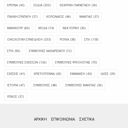
ΕΡΕΥΝΑ
(43)
ΖΩΔΙΑ
(355)
ΘΕΑΤΡΙΚΗ ΠΑΡΑΣΤΑΣΗ
(36)
ΙΤΑΛΙΚΗ ΣΥΝΤΑΓΗ
(37)
ΚΟΡΩΝΑΪΟΣ
(46)
ΜΑΚΙΓΙΑΖ
(37)
ΜΑΝΙΚΙΟΥΡ
(60)
ΜΟΔΑ
(74)
ΝΕΑ ΥΟΡΚΗ
(36)
ΟΙΚΟΛΟΓΙΚΗ ΣΥΝΕΙΔΗΣΗ
(333)
ΡΟΥΧΑ
(38)
ΣΤΙΛ
(118)
ΣΤΥΛ
(90)
ΣΥΜΒΟΥΛΕΣ ΚΑΘΑΡΙΣΜΟΥ
(72)
ΣΥΜΒΟΥΛΕΣ ΣΧΕΣΕΩΝ
(126)
ΣΥΜΒΟΥΛΕΣ ΨΥΧΟΛΟΓΙΑΣ
(70)
ΣΧΕΣΕΙΣ
(41)
ΧΡΙΣΤΟΥΓΕΝΝΑ
(43)
ΕΜΦΆΝΙΣΗ
(43)
ΙΔΈΕΣ
(39)
ΙΣΤΟΡΊΑ
(47)
ΣΥΜΒΟΥΛΈΣ
(48)
ΣΥΜΒΟΥΛΈΣ ΜΑΚΙΓΙΆΖ
(36)
ΎΠΝΟΣ
(37)
ΑΡΧΙΚΗ
ΕΠΙΚΟΙΝΩΝΊΑ
ΣΧΕΤΙΚΆ