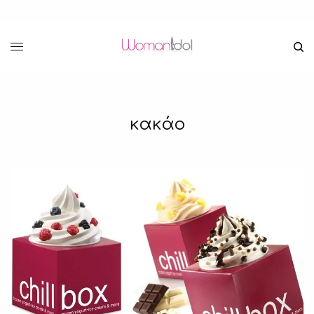
κακάο