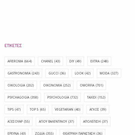
ΕΤΙΚΈΤΕΣ
AFIEROMA
(664)
CHANEL
(43)
DIY
(49)
EXTRA
(248)
GASTRONOMIA
(243)
GUCCI
(36)
LOOK
(42)
MODA
(327)
OIKOLOGIA
(202)
OIKONOMIA
(252)
OMORFIA
(701)
PSYCHAGOGIA
(358)
PSYCHOLOGIA
(732)
TAXIDI
(152)
TIPS
(47)
TOP 5
(65)
VEGETARIAN
(40)
ΑΓΧΟΣ
(39)
ΑΞΕΣΟΥΑΡ
(55)
ΑΓΊΟΥ ΒΑΛΕΝΤΊΝΟΥ
(37)
ΑΠΟΛΈΠΙΣΗ
(37)
ΕΡΕΥΝΑ
(43)
ΖΩΔΙΑ
(355)
ΘΕΑΤΡΙΚΗ ΠΑΡΑΣΤΑΣΗ
(36)