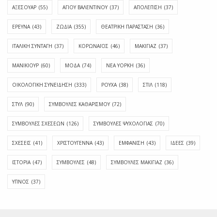
ΑΞΕΣΟΥΑΡ
(55)
ΑΓΊΟΥ ΒΑΛΕΝΤΊΝΟΥ
(37)
ΑΠΟΛΈΠΙΣΗ
(37)
ΕΡΕΥΝΑ
(43)
ΖΩΔΙΑ
(355)
ΘΕΑΤΡΙΚΗ ΠΑΡΑΣΤΑΣΗ
(36)
ΙΤΑΛΙΚΗ ΣΥΝΤΑΓΗ
(37)
ΚΟΡΩΝΑΪΟΣ
(46)
ΜΑΚΙΓΙΑΖ
(37)
ΜΑΝΙΚΙΟΥΡ
(60)
ΜΟΔΑ
(74)
ΝΕΑ ΥΟΡΚΗ
(36)
ΟΙΚΟΛΟΓΙΚΗ ΣΥΝΕΙΔΗΣΗ
(333)
ΡΟΥΧΑ
(38)
ΣΤΙΛ
(118)
ΣΤΥΛ
(90)
ΣΥΜΒΟΥΛΕΣ ΚΑΘΑΡΙΣΜΟΥ
(72)
ΣΥΜΒΟΥΛΕΣ ΣΧΕΣΕΩΝ
(126)
ΣΥΜΒΟΥΛΕΣ ΨΥΧΟΛΟΓΙΑΣ
(70)
ΣΧΕΣΕΙΣ
(41)
ΧΡΙΣΤΟΥΓΕΝΝΑ
(43)
ΕΜΦΆΝΙΣΗ
(43)
ΙΔΈΕΣ
(39)
ΙΣΤΟΡΊΑ
(47)
ΣΥΜΒΟΥΛΈΣ
(48)
ΣΥΜΒΟΥΛΈΣ ΜΑΚΙΓΙΆΖ
(36)
ΎΠΝΟΣ
(37)