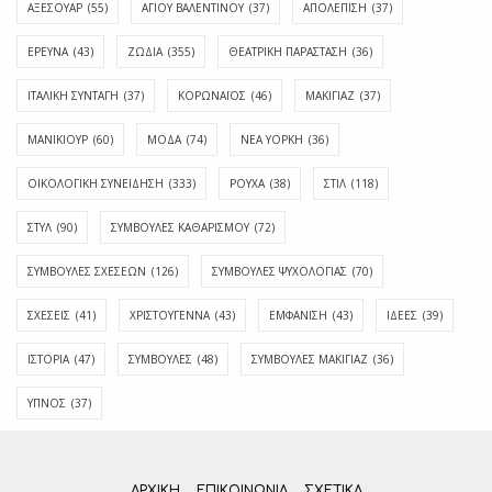
ΑΞΕΣΟΥΑΡ
(55)
ΑΓΊΟΥ ΒΑΛΕΝΤΊΝΟΥ
(37)
ΑΠΟΛΈΠΙΣΗ
(37)
ΕΡΕΥΝΑ
(43)
ΖΩΔΙΑ
(355)
ΘΕΑΤΡΙΚΗ ΠΑΡΑΣΤΑΣΗ
(36)
ΙΤΑΛΙΚΗ ΣΥΝΤΑΓΗ
(37)
ΚΟΡΩΝΑΪΟΣ
(46)
ΜΑΚΙΓΙΑΖ
(37)
ΜΑΝΙΚΙΟΥΡ
(60)
ΜΟΔΑ
(74)
ΝΕΑ ΥΟΡΚΗ
(36)
ΟΙΚΟΛΟΓΙΚΗ ΣΥΝΕΙΔΗΣΗ
(333)
ΡΟΥΧΑ
(38)
ΣΤΙΛ
(118)
ΣΤΥΛ
(90)
ΣΥΜΒΟΥΛΕΣ ΚΑΘΑΡΙΣΜΟΥ
(72)
ΣΥΜΒΟΥΛΕΣ ΣΧΕΣΕΩΝ
(126)
ΣΥΜΒΟΥΛΕΣ ΨΥΧΟΛΟΓΙΑΣ
(70)
ΣΧΕΣΕΙΣ
(41)
ΧΡΙΣΤΟΥΓΕΝΝΑ
(43)
ΕΜΦΆΝΙΣΗ
(43)
ΙΔΈΕΣ
(39)
ΙΣΤΟΡΊΑ
(47)
ΣΥΜΒΟΥΛΈΣ
(48)
ΣΥΜΒΟΥΛΈΣ ΜΑΚΙΓΙΆΖ
(36)
ΎΠΝΟΣ
(37)
ΑΡΧΙΚΗ
ΕΠΙΚΟΙΝΩΝΊΑ
ΣΧΕΤΙΚΆ