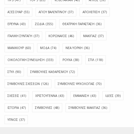
ΑΞΕΣΟΥΑΡ
(55)
ΑΓΊΟΥ ΒΑΛΕΝΤΊΝΟΥ
(37)
ΑΠΟΛΈΠΙΣΗ
(37)
ΕΡΕΥΝΑ
(43)
ΖΩΔΙΑ
(355)
ΘΕΑΤΡΙΚΗ ΠΑΡΑΣΤΑΣΗ
(36)
ΙΤΑΛΙΚΗ ΣΥΝΤΑΓΗ
(37)
ΚΟΡΩΝΑΪΟΣ
(46)
ΜΑΚΙΓΙΑΖ
(37)
ΜΑΝΙΚΙΟΥΡ
(60)
ΜΟΔΑ
(74)
ΝΕΑ ΥΟΡΚΗ
(36)
ΟΙΚΟΛΟΓΙΚΗ ΣΥΝΕΙΔΗΣΗ
(333)
ΡΟΥΧΑ
(38)
ΣΤΙΛ
(118)
ΣΤΥΛ
(90)
ΣΥΜΒΟΥΛΕΣ ΚΑΘΑΡΙΣΜΟΥ
(72)
ΣΥΜΒΟΥΛΕΣ ΣΧΕΣΕΩΝ
(126)
ΣΥΜΒΟΥΛΕΣ ΨΥΧΟΛΟΓΙΑΣ
(70)
ΣΧΕΣΕΙΣ
(41)
ΧΡΙΣΤΟΥΓΕΝΝΑ
(43)
ΕΜΦΆΝΙΣΗ
(43)
ΙΔΈΕΣ
(39)
ΙΣΤΟΡΊΑ
(47)
ΣΥΜΒΟΥΛΈΣ
(48)
ΣΥΜΒΟΥΛΈΣ ΜΑΚΙΓΙΆΖ
(36)
ΎΠΝΟΣ
(37)