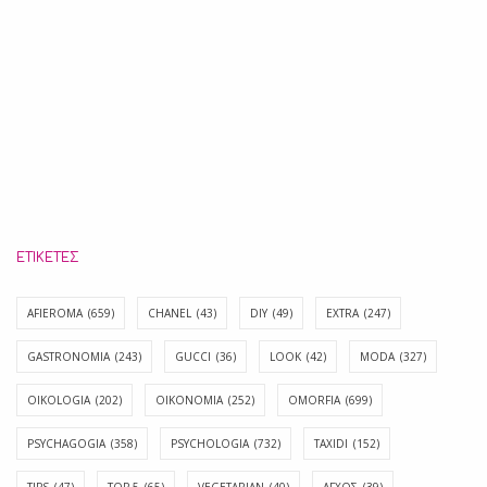
ΕΤΙΚΈΤΕΣ
AFIEROMA
(659)
CHANEL
(43)
DIY
(49)
EXTRA
(247)
GASTRONOMIA
(243)
GUCCI
(36)
LOOK
(42)
MODA
(327)
OIKOLOGIA
(202)
OIKONOMIA
(252)
OMORFIA
(699)
PSYCHAGOGIA
(358)
PSYCHOLOGIA
(732)
TAXIDI
(152)
TIPS
(47)
TOP 5
(65)
VEGETARIAN
(40)
ΑΓΧΟΣ
(39)