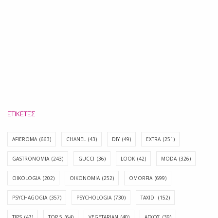
ΕΤΙΚΈΤΕΣ
AFIEROMA
(663)
CHANEL
(43)
DIY
(49)
EXTRA
(251)
GASTRONOMIA
(243)
GUCCI
(36)
LOOK
(42)
MODA
(326)
OIKOLOGIA
(202)
OIKONOMIA
(252)
OMORFIA
(699)
PSYCHAGOGIA
(357)
PSYCHOLOGIA
(730)
TAXIDI
(152)
TIPS
(47)
TOP 5
(64)
VEGETARIAN
(40)
ΑΓΧΟΣ
(39)