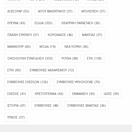
ΑΞΕΣΟΥΑΡ
(55)
ΑΓΊΟΥ ΒΑΛΕΝΤΊΝΟΥ
(37)
ΑΠΟΛΈΠΙΣΗ
(37)
ΕΡΕΥΝΑ
(43)
ΖΩΔΙΑ
(355)
ΘΕΑΤΡΙΚΗ ΠΑΡΑΣΤΑΣΗ
(36)
ΙΤΑΛΙΚΗ ΣΥΝΤΑΓΗ
(37)
ΚΟΡΩΝΑΪΟΣ
(46)
ΜΑΚΙΓΙΑΖ
(37)
ΜΑΝΙΚΙΟΥΡ
(60)
ΜΟΔΑ
(74)
ΝΕΑ ΥΟΡΚΗ
(36)
ΟΙΚΟΛΟΓΙΚΗ ΣΥΝΕΙΔΗΣΗ
(333)
ΡΟΥΧΑ
(38)
ΣΤΙΛ
(118)
ΣΤΥΛ
(90)
ΣΥΜΒΟΥΛΕΣ ΚΑΘΑΡΙΣΜΟΥ
(72)
ΣΥΜΒΟΥΛΕΣ ΣΧΕΣΕΩΝ
(126)
ΣΥΜΒΟΥΛΕΣ ΨΥΧΟΛΟΓΙΑΣ
(70)
ΣΧΕΣΕΙΣ
(41)
ΧΡΙΣΤΟΥΓΕΝΝΑ
(43)
ΕΜΦΆΝΙΣΗ
(43)
ΙΔΈΕΣ
(39)
ΙΣΤΟΡΊΑ
(47)
ΣΥΜΒΟΥΛΈΣ
(48)
ΣΥΜΒΟΥΛΈΣ ΜΑΚΙΓΙΆΖ
(36)
ΎΠΝΟΣ
(37)