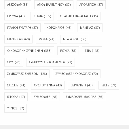
ΑΞΕΣΟΥΑΡ
(55)
ΑΓΊΟΥ ΒΑΛΕΝΤΊΝΟΥ
(37)
ΑΠΟΛΈΠΙΣΗ
(37)
ΕΡΕΥΝΑ
(43)
ΖΩΔΙΑ
(355)
ΘΕΑΤΡΙΚΗ ΠΑΡΑΣΤΑΣΗ
(36)
ΙΤΑΛΙΚΗ ΣΥΝΤΑΓΗ
(37)
ΚΟΡΩΝΑΪΟΣ
(46)
ΜΑΚΙΓΙΑΖ
(37)
ΜΑΝΙΚΙΟΥΡ
(60)
ΜΟΔΑ
(74)
ΝΕΑ ΥΟΡΚΗ
(36)
ΟΙΚΟΛΟΓΙΚΗ ΣΥΝΕΙΔΗΣΗ
(333)
ΡΟΥΧΑ
(38)
ΣΤΙΛ
(118)
ΣΤΥΛ
(90)
ΣΥΜΒΟΥΛΕΣ ΚΑΘΑΡΙΣΜΟΥ
(72)
ΣΥΜΒΟΥΛΕΣ ΣΧΕΣΕΩΝ
(126)
ΣΥΜΒΟΥΛΕΣ ΨΥΧΟΛΟΓΙΑΣ
(70)
ΣΧΕΣΕΙΣ
(41)
ΧΡΙΣΤΟΥΓΕΝΝΑ
(43)
ΕΜΦΆΝΙΣΗ
(43)
ΙΔΈΕΣ
(39)
ΙΣΤΟΡΊΑ
(47)
ΣΥΜΒΟΥΛΈΣ
(48)
ΣΥΜΒΟΥΛΈΣ ΜΑΚΙΓΙΆΖ
(36)
ΎΠΝΟΣ
(37)