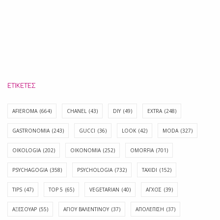
ΕΤΙΚΈΤΕΣ
AFIEROMA
(664)
CHANEL
(43)
DIY
(49)
EXTRA
(248)
GASTRONOMIA
(243)
GUCCI
(36)
LOOK
(42)
MODA
(327)
OIKOLOGIA
(202)
OIKONOMIA
(252)
OMORFIA
(701)
PSYCHAGOGIA
(358)
PSYCHOLOGIA
(732)
TAXIDI
(152)
TIPS
(47)
TOP 5
(65)
VEGETARIAN
(40)
ΑΓΧΟΣ
(39)
ΑΞΕΣΟΥΑΡ
(55)
ΑΓΊΟΥ ΒΑΛΕΝΤΊΝΟΥ
(37)
ΑΠΟΛΈΠΙΣΗ
(37)