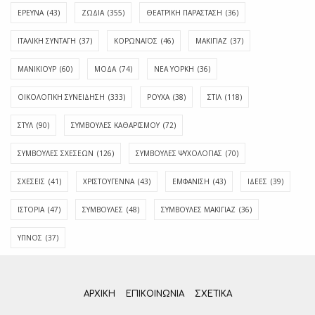
ΕΡΕΥΝΑ
(43)
ΖΩΔΙΑ
(355)
ΘΕΑΤΡΙΚΗ ΠΑΡΑΣΤΑΣΗ
(36)
ΙΤΑΛΙΚΗ ΣΥΝΤΑΓΗ
(37)
ΚΟΡΩΝΑΪΟΣ
(46)
ΜΑΚΙΓΙΑΖ
(37)
ΜΑΝΙΚΙΟΥΡ
(60)
ΜΟΔΑ
(74)
ΝΕΑ ΥΟΡΚΗ
(36)
ΟΙΚΟΛΟΓΙΚΗ ΣΥΝΕΙΔΗΣΗ
(333)
ΡΟΥΧΑ
(38)
ΣΤΙΛ
(118)
ΣΤΥΛ
(90)
ΣΥΜΒΟΥΛΕΣ ΚΑΘΑΡΙΣΜΟΥ
(72)
ΣΥΜΒΟΥΛΕΣ ΣΧΕΣΕΩΝ
(126)
ΣΥΜΒΟΥΛΕΣ ΨΥΧΟΛΟΓΙΑΣ
(70)
ΣΧΕΣΕΙΣ
(41)
ΧΡΙΣΤΟΥΓΕΝΝΑ
(43)
ΕΜΦΆΝΙΣΗ
(43)
ΙΔΈΕΣ
(39)
ΙΣΤΟΡΊΑ
(47)
ΣΥΜΒΟΥΛΈΣ
(48)
ΣΥΜΒΟΥΛΈΣ ΜΑΚΙΓΙΆΖ
(36)
ΎΠΝΟΣ
(37)
ΑΡΧΙΚΗ
ΕΠΙΚΟΙΝΩΝΊΑ
ΣΧΕΤΙΚΆ