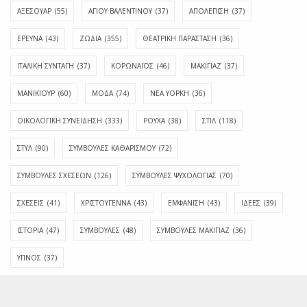
ΑΞΕΣΟΥΑΡ
(55)
ΑΓΊΟΥ ΒΑΛΕΝΤΊΝΟΥ
(37)
ΑΠΟΛΈΠΙΣΗ
(37)
ΕΡΕΥΝΑ
(43)
ΖΩΔΙΑ
(355)
ΘΕΑΤΡΙΚΗ ΠΑΡΑΣΤΑΣΗ
(36)
ΙΤΑΛΙΚΗ ΣΥΝΤΑΓΗ
(37)
ΚΟΡΩΝΑΪΟΣ
(46)
ΜΑΚΙΓΙΑΖ
(37)
ΜΑΝΙΚΙΟΥΡ
(60)
ΜΟΔΑ
(74)
ΝΕΑ ΥΟΡΚΗ
(36)
ΟΙΚΟΛΟΓΙΚΗ ΣΥΝΕΙΔΗΣΗ
(333)
ΡΟΥΧΑ
(38)
ΣΤΙΛ
(118)
ΣΤΥΛ
(90)
ΣΥΜΒΟΥΛΕΣ ΚΑΘΑΡΙΣΜΟΥ
(72)
ΣΥΜΒΟΥΛΕΣ ΣΧΕΣΕΩΝ
(126)
ΣΥΜΒΟΥΛΕΣ ΨΥΧΟΛΟΓΙΑΣ
(70)
ΣΧΕΣΕΙΣ
(41)
ΧΡΙΣΤΟΥΓΕΝΝΑ
(43)
ΕΜΦΆΝΙΣΗ
(43)
ΙΔΈΕΣ
(39)
ΙΣΤΟΡΊΑ
(47)
ΣΥΜΒΟΥΛΈΣ
(48)
ΣΥΜΒΟΥΛΈΣ ΜΑΚΙΓΙΆΖ
(36)
ΎΠΝΟΣ
(37)