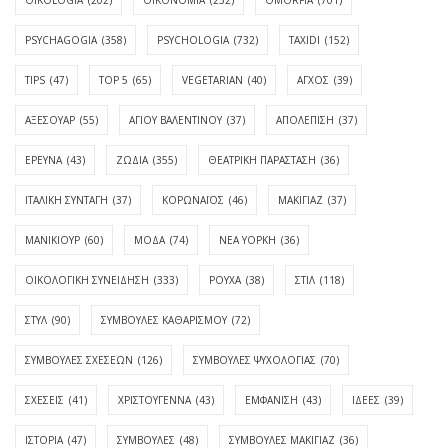
OIKOLOGIA
(202)
OIKONOMIA
(252)
OMORFIA
(701)
PSYCHAGOGIA
(358)
PSYCHOLOGIA
(732)
TAXIDI
(152)
TIPS
(47)
TOP 5
(65)
VEGETARIAN
(40)
ΑΓΧΟΣ
(39)
ΑΞΕΣΟΥΑΡ
(55)
ΑΓΊΟΥ ΒΑΛΕΝΤΊΝΟΥ
(37)
ΑΠΟΛΈΠΙΣΗ
(37)
ΕΡΕΥΝΑ
(43)
ΖΩΔΙΑ
(355)
ΘΕΑΤΡΙΚΗ ΠΑΡΑΣΤΑΣΗ
(36)
ΙΤΑΛΙΚΗ ΣΥΝΤΑΓΗ
(37)
ΚΟΡΩΝΑΪΟΣ
(46)
ΜΑΚΙΓΙΑΖ
(37)
ΜΑΝΙΚΙΟΥΡ
(60)
ΜΟΔΑ
(74)
ΝΕΑ ΥΟΡΚΗ
(36)
ΟΙΚΟΛΟΓΙΚΗ ΣΥΝΕΙΔΗΣΗ
(333)
ΡΟΥΧΑ
(38)
ΣΤΙΛ
(118)
ΣΤΥΛ
(90)
ΣΥΜΒΟΥΛΕΣ ΚΑΘΑΡΙΣΜΟΥ
(72)
ΣΥΜΒΟΥΛΕΣ ΣΧΕΣΕΩΝ
(126)
ΣΥΜΒΟΥΛΕΣ ΨΥΧΟΛΟΓΙΑΣ
(70)
ΣΧΕΣΕΙΣ
(41)
ΧΡΙΣΤΟΥΓΕΝΝΑ
(43)
ΕΜΦΆΝΙΣΗ
(43)
ΙΔΈΕΣ
(39)
ΙΣΤΟΡΊΑ
(47)
ΣΥΜΒΟΥΛΈΣ
(48)
ΣΥΜΒΟΥΛΈΣ ΜΑΚΙΓΙΆΖ
(36)