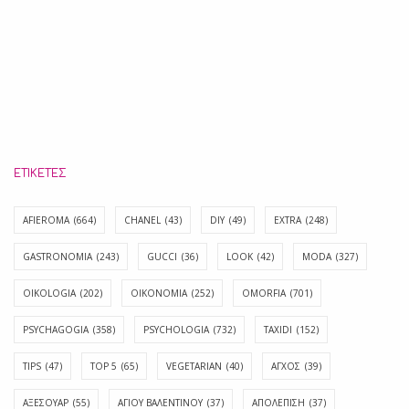
ΕΤΙΚΈΤΕΣ
AFIEROMA
(664)
CHANEL
(43)
DIY
(49)
EXTRA
(248)
GASTRONOMIA
(243)
GUCCI
(36)
LOOK
(42)
MODA
(327)
OIKOLOGIA
(202)
OIKONOMIA
(252)
OMORFIA
(701)
PSYCHAGOGIA
(358)
PSYCHOLOGIA
(732)
TAXIDI
(152)
TIPS
(47)
TOP 5
(65)
VEGETARIAN
(40)
ΑΓΧΟΣ
(39)
ΑΞΕΣΟΥΑΡ
(55)
ΑΓΊΟΥ ΒΑΛΕΝΤΊΝΟΥ
(37)
ΑΠΟΛΈΠΙΣΗ
(37)