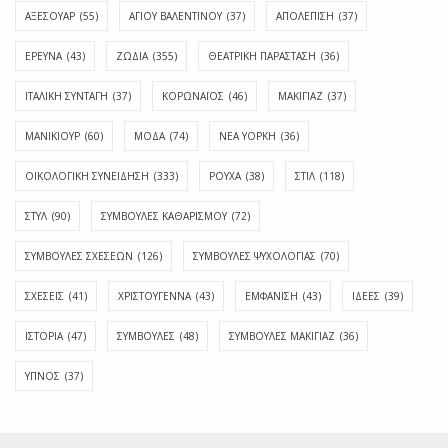
ΑΞΕΣΟΥΑΡ
(55)
ΑΓΊΟΥ ΒΑΛΕΝΤΊΝΟΥ
(37)
ΑΠΟΛΈΠΙΣΗ
(37)
ΕΡΕΥΝΑ
(43)
ΖΩΔΙΑ
(355)
ΘΕΑΤΡΙΚΗ ΠΑΡΑΣΤΑΣΗ
(36)
ΙΤΑΛΙΚΗ ΣΥΝΤΑΓΗ
(37)
ΚΟΡΩΝΑΪΟΣ
(46)
ΜΑΚΙΓΙΑΖ
(37)
ΜΑΝΙΚΙΟΥΡ
(60)
ΜΟΔΑ
(74)
ΝΕΑ ΥΟΡΚΗ
(36)
ΟΙΚΟΛΟΓΙΚΗ ΣΥΝΕΙΔΗΣΗ
(333)
ΡΟΥΧΑ
(38)
ΣΤΙΛ
(118)
ΣΤΥΛ
(90)
ΣΥΜΒΟΥΛΕΣ ΚΑΘΑΡΙΣΜΟΥ
(72)
ΣΥΜΒΟΥΛΕΣ ΣΧΕΣΕΩΝ
(126)
ΣΥΜΒΟΥΛΕΣ ΨΥΧΟΛΟΓΙΑΣ
(70)
ΣΧΕΣΕΙΣ
(41)
ΧΡΙΣΤΟΥΓΕΝΝΑ
(43)
ΕΜΦΆΝΙΣΗ
(43)
ΙΔΈΕΣ
(39)
ΙΣΤΟΡΊΑ
(47)
ΣΥΜΒΟΥΛΈΣ
(48)
ΣΥΜΒΟΥΛΈΣ ΜΑΚΙΓΙΆΖ
(36)
ΎΠΝΟΣ
(37)