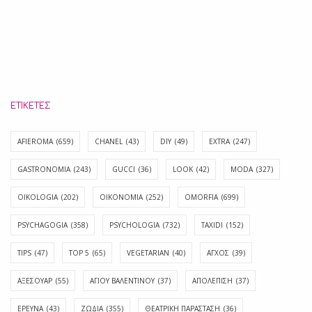
ΕΤΙΚΈΤΕΣ
AFIEROMA
(659)
CHANEL
(43)
DIY
(49)
EXTRA
(247)
GASTRONOMIA
(243)
GUCCI
(36)
LOOK
(42)
MODA
(327)
OIKOLOGIA
(202)
OIKONOMIA
(252)
OMORFIA
(699)
PSYCHAGOGIA
(358)
PSYCHOLOGIA
(732)
TAXIDI
(152)
TIPS
(47)
TOP 5
(65)
VEGETARIAN
(40)
ΑΓΧΟΣ
(39)
ΑΞΕΣΟΥΑΡ
(55)
ΑΓΊΟΥ ΒΑΛΕΝΤΊΝΟΥ
(37)
ΑΠΟΛΈΠΙΣΗ
(37)
ΕΡΕΥΝΑ
(43)
ΖΩΔΙΑ
(355)
ΘΕΑΤΡΙΚΗ ΠΑΡΑΣΤΑΣΗ
(36)