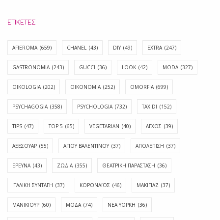
ΕΤΙΚΈΤΕΣ
AFIEROMA
(659)
CHANEL
(43)
DIY
(49)
EXTRA
(247)
GASTRONOMIA
(243)
GUCCI
(36)
LOOK
(42)
MODA
(327)
OIKOLOGIA
(202)
OIKONOMIA
(252)
OMORFIA
(699)
PSYCHAGOGIA
(358)
PSYCHOLOGIA
(732)
TAXIDI
(152)
TIPS
(47)
TOP 5
(65)
VEGETARIAN
(40)
ΑΓΧΟΣ
(39)
ΑΞΕΣΟΥΑΡ
(55)
ΑΓΊΟΥ ΒΑΛΕΝΤΊΝΟΥ
(37)
ΑΠΟΛΈΠΙΣΗ
(37)
ΕΡΕΥΝΑ
(43)
ΖΩΔΙΑ
(355)
ΘΕΑΤΡΙΚΗ ΠΑΡΑΣΤΑΣΗ
(36)
ΙΤΑΛΙΚΗ ΣΥΝΤΑΓΗ
(37)
ΚΟΡΩΝΑΪΟΣ
(46)
ΜΑΚΙΓΙΑΖ
(37)
ΜΑΝΙΚΙΟΥΡ
(60)
ΜΟΔΑ
(74)
ΝΕΑ ΥΟΡΚΗ
(36)