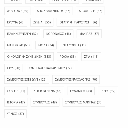
ΑΞΕΣΟΥΑΡ
(55)
ΑΓΊΟΥ ΒΑΛΕΝΤΊΝΟΥ
(37)
ΑΠΟΛΈΠΙΣΗ
(37)
ΕΡΕΥΝΑ
(43)
ΖΩΔΙΑ
(355)
ΘΕΑΤΡΙΚΗ ΠΑΡΑΣΤΑΣΗ
(36)
ΙΤΑΛΙΚΗ ΣΥΝΤΑΓΗ
(37)
ΚΟΡΩΝΑΪΟΣ
(46)
ΜΑΚΙΓΙΑΖ
(37)
ΜΑΝΙΚΙΟΥΡ
(60)
ΜΟΔΑ
(74)
ΝΕΑ ΥΟΡΚΗ
(36)
ΟΙΚΟΛΟΓΙΚΗ ΣΥΝΕΙΔΗΣΗ
(333)
ΡΟΥΧΑ
(38)
ΣΤΙΛ
(118)
ΣΤΥΛ
(90)
ΣΥΜΒΟΥΛΕΣ ΚΑΘΑΡΙΣΜΟΥ
(72)
ΣΥΜΒΟΥΛΕΣ ΣΧΕΣΕΩΝ
(126)
ΣΥΜΒΟΥΛΕΣ ΨΥΧΟΛΟΓΙΑΣ
(70)
ΣΧΕΣΕΙΣ
(41)
ΧΡΙΣΤΟΥΓΕΝΝΑ
(43)
ΕΜΦΆΝΙΣΗ
(43)
ΙΔΈΕΣ
(39)
ΙΣΤΟΡΊΑ
(47)
ΣΥΜΒΟΥΛΈΣ
(48)
ΣΥΜΒΟΥΛΈΣ ΜΑΚΙΓΙΆΖ
(36)
ΎΠΝΟΣ
(37)