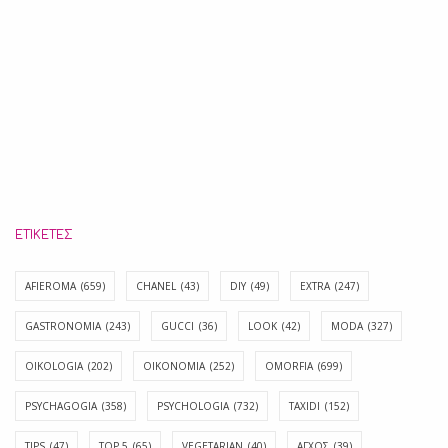
ΕΤΙΚΈΤΕΣ
AFIEROMA
(659)
CHANEL
(43)
DIY
(49)
EXTRA
(247)
GASTRONOMIA
(243)
GUCCI
(36)
LOOK
(42)
MODA
(327)
OIKOLOGIA
(202)
OIKONOMIA
(252)
OMORFIA
(699)
PSYCHAGOGIA
(358)
PSYCHOLOGIA
(732)
TAXIDI
(152)
TIPS
(47)
TOP 5
(65)
VEGETARIAN
(40)
ΑΓΧΟΣ
(39)