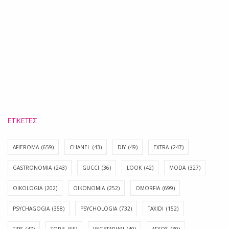
ΕΤΙΚΈΤΕΣ
AFIEROMA
(659)
CHANEL
(43)
DIY
(49)
EXTRA
(247)
GASTRONOMIA
(243)
GUCCI
(36)
LOOK
(42)
MODA
(327)
OIKOLOGIA
(202)
OIKONOMIA
(252)
OMORFIA
(699)
PSYCHAGOGIA
(358)
PSYCHOLOGIA
(732)
TAXIDI
(152)
TIPS
(47)
TOP 5
(65)
VEGETARIAN
(40)
ΑΓΧΟΣ
(39)