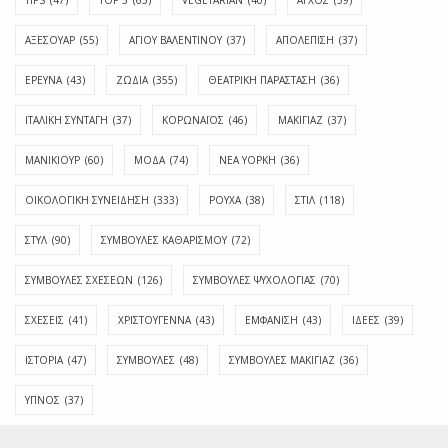
ΑΞΕΣΟΥΑΡ
(55)
ΑΓΊΟΥ ΒΑΛΕΝΤΊΝΟΥ
(37)
ΑΠΟΛΈΠΙΣΗ
(37)
ΕΡΕΥΝΑ
(43)
ΖΩΔΙΑ
(355)
ΘΕΑΤΡΙΚΗ ΠΑΡΑΣΤΑΣΗ
(36)
ΙΤΑΛΙΚΗ ΣΥΝΤΑΓΗ
(37)
ΚΟΡΩΝΑΪΟΣ
(46)
ΜΑΚΙΓΙΑΖ
(37)
ΜΑΝΙΚΙΟΥΡ
(60)
ΜΟΔΑ
(74)
ΝΕΑ ΥΟΡΚΗ
(36)
ΟΙΚΟΛΟΓΙΚΗ ΣΥΝΕΙΔΗΣΗ
(333)
ΡΟΥΧΑ
(38)
ΣΤΙΛ
(118)
ΣΤΥΛ
(90)
ΣΥΜΒΟΥΛΕΣ ΚΑΘΑΡΙΣΜΟΥ
(72)
ΣΥΜΒΟΥΛΕΣ ΣΧΕΣΕΩΝ
(126)
ΣΥΜΒΟΥΛΕΣ ΨΥΧΟΛΟΓΙΑΣ
(70)
ΣΧΕΣΕΙΣ
(41)
ΧΡΙΣΤΟΥΓΕΝΝΑ
(43)
ΕΜΦΆΝΙΣΗ
(43)
ΙΔΈΕΣ
(39)
ΙΣΤΟΡΊΑ
(47)
ΣΥΜΒΟΥΛΈΣ
(48)
ΣΥΜΒΟΥΛΈΣ ΜΑΚΙΓΙΆΖ
(36)
ΎΠΝΟΣ
(37)