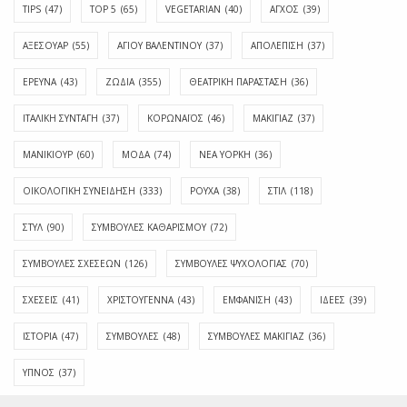
TIPS
(47)
TOP 5
(65)
VEGETARIAN
(40)
ΑΓΧΟΣ
(39)
ΑΞΕΣΟΥΑΡ
(55)
ΑΓΊΟΥ ΒΑΛΕΝΤΊΝΟΥ
(37)
ΑΠΟΛΈΠΙΣΗ
(37)
ΕΡΕΥΝΑ
(43)
ΖΩΔΙΑ
(355)
ΘΕΑΤΡΙΚΗ ΠΑΡΑΣΤΑΣΗ
(36)
ΙΤΑΛΙΚΗ ΣΥΝΤΑΓΗ
(37)
ΚΟΡΩΝΑΪΟΣ
(46)
ΜΑΚΙΓΙΑΖ
(37)
ΜΑΝΙΚΙΟΥΡ
(60)
ΜΟΔΑ
(74)
ΝΕΑ ΥΟΡΚΗ
(36)
ΟΙΚΟΛΟΓΙΚΗ ΣΥΝΕΙΔΗΣΗ
(333)
ΡΟΥΧΑ
(38)
ΣΤΙΛ
(118)
ΣΤΥΛ
(90)
ΣΥΜΒΟΥΛΕΣ ΚΑΘΑΡΙΣΜΟΥ
(72)
ΣΥΜΒΟΥΛΕΣ ΣΧΕΣΕΩΝ
(126)
ΣΥΜΒΟΥΛΕΣ ΨΥΧΟΛΟΓΙΑΣ
(70)
ΣΧΕΣΕΙΣ
(41)
ΧΡΙΣΤΟΥΓΕΝΝΑ
(43)
ΕΜΦΆΝΙΣΗ
(43)
ΙΔΈΕΣ
(39)
ΙΣΤΟΡΊΑ
(47)
ΣΥΜΒΟΥΛΈΣ
(48)
ΣΥΜΒΟΥΛΈΣ ΜΑΚΙΓΙΆΖ
(36)
ΎΠΝΟΣ
(37)