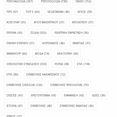
PSYCHAGOGIA
(357)
PSYCHOLOGIA
(730)
TAXIDI
(152)
TIPS
(47)
TOP 5
(64)
VEGETARIAN
(40)
ΑΓΧΟΣ
(39)
ΑΞΕΣΟΥΑΡ
(55)
ΑΓΊΟΥ ΒΑΛΕΝΤΊΝΟΥ
(37)
ΑΠΟΛΈΠΙΣΗ
(37)
ΕΡΕΥΝΑ
(43)
ΖΩΔΙΑ
(355)
ΘΕΑΤΡΙΚΗ ΠΑΡΑΣΤΑΣΗ
(36)
ΙΤΑΛΙΚΗ ΣΥΝΤΑΓΗ
(37)
ΚΟΡΩΝΑΪΟΣ
(46)
ΜΑΚΙΓΙΑΖ
(37)
ΜΑΝΙΚΙΟΥΡ
(60)
ΜΟΔΑ
(74)
ΝΕΑ ΥΟΡΚΗ
(36)
ΟΙΚΟΛΟΓΙΚΗ ΣΥΝΕΙΔΗΣΗ
(333)
ΡΟΥΧΑ
(38)
ΣΤΙΛ
(118)
ΣΤΥΛ
(90)
ΣΥΜΒΟΥΛΕΣ ΚΑΘΑΡΙΣΜΟΥ
(72)
ΣΥΜΒΟΥΛΕΣ ΣΧΕΣΕΩΝ
(126)
ΣΥΜΒΟΥΛΕΣ ΨΥΧΟΛΟΓΙΑΣ
(70)
ΣΧΕΣΕΙΣ
(41)
ΧΡΙΣΤΟΥΓΕΝΝΑ
(43)
ΕΜΦΆΝΙΣΗ
(43)
ΙΔΈΕΣ
(39)
ΙΣΤΟΡΊΑ
(47)
ΣΥΜΒΟΥΛΈΣ
(48)
ΣΥΜΒΟΥΛΈΣ ΜΑΚΙΓΙΆΖ
(36)
ΎΠΝΟΣ
(37)