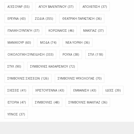
ΑΞΕΣΟΥΑΡ
(55)
ΑΓΊΟΥ ΒΑΛΕΝΤΊΝΟΥ
(37)
ΑΠΟΛΈΠΙΣΗ
(37)
ΕΡΕΥΝΑ
(43)
ΖΩΔΙΑ
(355)
ΘΕΑΤΡΙΚΗ ΠΑΡΑΣΤΑΣΗ
(36)
ΙΤΑΛΙΚΗ ΣΥΝΤΑΓΗ
(37)
ΚΟΡΩΝΑΪΟΣ
(46)
ΜΑΚΙΓΙΑΖ
(37)
ΜΑΝΙΚΙΟΥΡ
(60)
ΜΟΔΑ
(74)
ΝΕΑ ΥΟΡΚΗ
(36)
ΟΙΚΟΛΟΓΙΚΗ ΣΥΝΕΙΔΗΣΗ
(333)
ΡΟΥΧΑ
(38)
ΣΤΙΛ
(118)
ΣΤΥΛ
(90)
ΣΥΜΒΟΥΛΕΣ ΚΑΘΑΡΙΣΜΟΥ
(72)
ΣΥΜΒΟΥΛΕΣ ΣΧΕΣΕΩΝ
(126)
ΣΥΜΒΟΥΛΕΣ ΨΥΧΟΛΟΓΙΑΣ
(70)
ΣΧΕΣΕΙΣ
(41)
ΧΡΙΣΤΟΥΓΕΝΝΑ
(43)
ΕΜΦΆΝΙΣΗ
(43)
ΙΔΈΕΣ
(39)
ΙΣΤΟΡΊΑ
(47)
ΣΥΜΒΟΥΛΈΣ
(48)
ΣΥΜΒΟΥΛΈΣ ΜΑΚΙΓΙΆΖ
(36)
ΎΠΝΟΣ
(37)