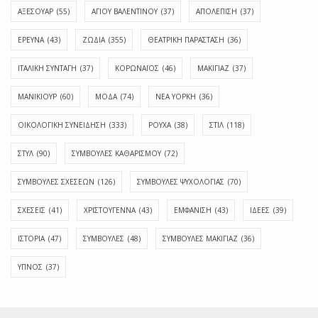
ΑΞΕΣΟΥΑΡ
(55)
ΑΓΊΟΥ ΒΑΛΕΝΤΊΝΟΥ
(37)
ΑΠΟΛΈΠΙΣΗ
(37)
ΕΡΕΥΝΑ
(43)
ΖΩΔΙΑ
(355)
ΘΕΑΤΡΙΚΗ ΠΑΡΑΣΤΑΣΗ
(36)
ΙΤΑΛΙΚΗ ΣΥΝΤΑΓΗ
(37)
ΚΟΡΩΝΑΪΟΣ
(46)
ΜΑΚΙΓΙΑΖ
(37)
ΜΑΝΙΚΙΟΥΡ
(60)
ΜΟΔΑ
(74)
ΝΕΑ ΥΟΡΚΗ
(36)
ΟΙΚΟΛΟΓΙΚΗ ΣΥΝΕΙΔΗΣΗ
(333)
ΡΟΥΧΑ
(38)
ΣΤΙΛ
(118)
ΣΤΥΛ
(90)
ΣΥΜΒΟΥΛΕΣ ΚΑΘΑΡΙΣΜΟΥ
(72)
ΣΥΜΒΟΥΛΕΣ ΣΧΕΣΕΩΝ
(126)
ΣΥΜΒΟΥΛΕΣ ΨΥΧΟΛΟΓΙΑΣ
(70)
ΣΧΕΣΕΙΣ
(41)
ΧΡΙΣΤΟΥΓΕΝΝΑ
(43)
ΕΜΦΆΝΙΣΗ
(43)
ΙΔΈΕΣ
(39)
ΙΣΤΟΡΊΑ
(47)
ΣΥΜΒΟΥΛΈΣ
(48)
ΣΥΜΒΟΥΛΈΣ ΜΑΚΙΓΙΆΖ
(36)
ΎΠΝΟΣ
(37)