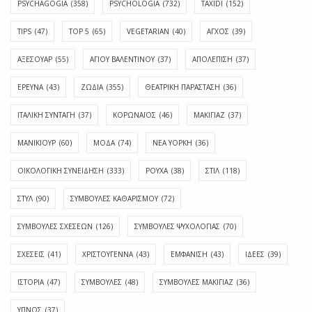
PSYCHAGOGIA
(358)
PSYCHOLOGIA
(732)
TAXIDI
(152)
TIPS
(47)
TOP 5
(65)
VEGETARIAN
(40)
ΑΓΧΟΣ
(39)
ΑΞΕΣΟΥΑΡ
(55)
ΑΓΊΟΥ ΒΑΛΕΝΤΊΝΟΥ
(37)
ΑΠΟΛΈΠΙΣΗ
(37)
ΕΡΕΥΝΑ
(43)
ΖΩΔΙΑ
(355)
ΘΕΑΤΡΙΚΗ ΠΑΡΑΣΤΑΣΗ
(36)
ΙΤΑΛΙΚΗ ΣΥΝΤΑΓΗ
(37)
ΚΟΡΩΝΑΪΟΣ
(46)
ΜΑΚΙΓΙΑΖ
(37)
ΜΑΝΙΚΙΟΥΡ
(60)
ΜΟΔΑ
(74)
ΝΕΑ ΥΟΡΚΗ
(36)
ΟΙΚΟΛΟΓΙΚΗ ΣΥΝΕΙΔΗΣΗ
(333)
ΡΟΥΧΑ
(38)
ΣΤΙΛ
(118)
ΣΤΥΛ
(90)
ΣΥΜΒΟΥΛΕΣ ΚΑΘΑΡΙΣΜΟΥ
(72)
ΣΥΜΒΟΥΛΕΣ ΣΧΕΣΕΩΝ
(126)
ΣΥΜΒΟΥΛΕΣ ΨΥΧΟΛΟΓΙΑΣ
(70)
ΣΧΕΣΕΙΣ
(41)
ΧΡΙΣΤΟΥΓΕΝΝΑ
(43)
ΕΜΦΆΝΙΣΗ
(43)
ΙΔΈΕΣ
(39)
ΙΣΤΟΡΊΑ
(47)
ΣΥΜΒΟΥΛΈΣ
(48)
ΣΥΜΒΟΥΛΈΣ ΜΑΚΙΓΙΆΖ
(36)
ΎΠΝΟΣ
(37)