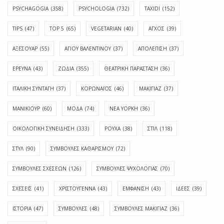
PSYCHAGOGIA
(358)
PSYCHOLOGIA
(732)
TAXIDI
(152)
TIPS
(47)
TOP 5
(65)
VEGETARIAN
(40)
ΑΓΧΟΣ
(39)
ΑΞΕΣΟΥΑΡ
(55)
ΑΓΊΟΥ ΒΑΛΕΝΤΊΝΟΥ
(37)
ΑΠΟΛΈΠΙΣΗ
(37)
ΕΡΕΥΝΑ
(43)
ΖΩΔΙΑ
(355)
ΘΕΑΤΡΙΚΗ ΠΑΡΑΣΤΑΣΗ
(36)
ΙΤΑΛΙΚΗ ΣΥΝΤΑΓΗ
(37)
ΚΟΡΩΝΑΪΟΣ
(46)
ΜΑΚΙΓΙΑΖ
(37)
ΜΑΝΙΚΙΟΥΡ
(60)
ΜΟΔΑ
(74)
ΝΕΑ ΥΟΡΚΗ
(36)
ΟΙΚΟΛΟΓΙΚΗ ΣΥΝΕΙΔΗΣΗ
(333)
ΡΟΥΧΑ
(38)
ΣΤΙΛ
(118)
ΣΤΥΛ
(90)
ΣΥΜΒΟΥΛΕΣ ΚΑΘΑΡΙΣΜΟΥ
(72)
ΣΥΜΒΟΥΛΕΣ ΣΧΕΣΕΩΝ
(126)
ΣΥΜΒΟΥΛΕΣ ΨΥΧΟΛΟΓΙΑΣ
(70)
ΣΧΕΣΕΙΣ
(41)
ΧΡΙΣΤΟΥΓΕΝΝΑ
(43)
ΕΜΦΆΝΙΣΗ
(43)
ΙΔΈΕΣ
(39)
ΙΣΤΟΡΊΑ
(47)
ΣΥΜΒΟΥΛΈΣ
(48)
ΣΥΜΒΟΥΛΈΣ ΜΑΚΙΓΙΆΖ
(36)