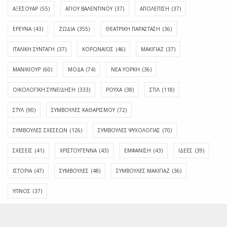
ΑΞΕΣΟΥΑΡ
(55)
ΑΓΊΟΥ ΒΑΛΕΝΤΊΝΟΥ
(37)
ΑΠΟΛΈΠΙΣΗ
(37)
ΕΡΕΥΝΑ
(43)
ΖΩΔΙΑ
(355)
ΘΕΑΤΡΙΚΗ ΠΑΡΑΣΤΑΣΗ
(36)
ΙΤΑΛΙΚΗ ΣΥΝΤΑΓΗ
(37)
ΚΟΡΩΝΑΪΟΣ
(46)
ΜΑΚΙΓΙΑΖ
(37)
ΜΑΝΙΚΙΟΥΡ
(60)
ΜΟΔΑ
(74)
ΝΕΑ ΥΟΡΚΗ
(36)
ΟΙΚΟΛΟΓΙΚΗ ΣΥΝΕΙΔΗΣΗ
(333)
ΡΟΥΧΑ
(38)
ΣΤΙΛ
(118)
ΣΤΥΛ
(90)
ΣΥΜΒΟΥΛΕΣ ΚΑΘΑΡΙΣΜΟΥ
(72)
ΣΥΜΒΟΥΛΕΣ ΣΧΕΣΕΩΝ
(126)
ΣΥΜΒΟΥΛΕΣ ΨΥΧΟΛΟΓΙΑΣ
(70)
ΣΧΕΣΕΙΣ
(41)
ΧΡΙΣΤΟΥΓΕΝΝΑ
(43)
ΕΜΦΆΝΙΣΗ
(43)
ΙΔΈΕΣ
(39)
ΙΣΤΟΡΊΑ
(47)
ΣΥΜΒΟΥΛΈΣ
(48)
ΣΥΜΒΟΥΛΈΣ ΜΑΚΙΓΙΆΖ
(36)
ΎΠΝΟΣ
(37)