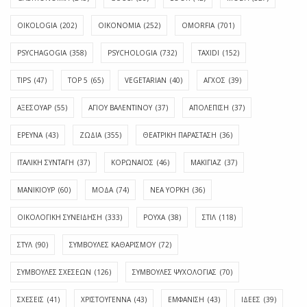
OIKOLOGIA
(202)
OIKONOMIA
(252)
OMORFIA
(701)
PSYCHAGOGIA
(358)
PSYCHOLOGIA
(732)
TAXIDI
(152)
TIPS
(47)
TOP 5
(65)
VEGETARIAN
(40)
ΑΓΧΟΣ
(39)
ΑΞΕΣΟΥΑΡ
(55)
ΑΓΊΟΥ ΒΑΛΕΝΤΊΝΟΥ
(37)
ΑΠΟΛΈΠΙΣΗ
(37)
ΕΡΕΥΝΑ
(43)
ΖΩΔΙΑ
(355)
ΘΕΑΤΡΙΚΗ ΠΑΡΑΣΤΑΣΗ
(36)
ΙΤΑΛΙΚΗ ΣΥΝΤΑΓΗ
(37)
ΚΟΡΩΝΑΪΟΣ
(46)
ΜΑΚΙΓΙΑΖ
(37)
ΜΑΝΙΚΙΟΥΡ
(60)
ΜΟΔΑ
(74)
ΝΕΑ ΥΟΡΚΗ
(36)
ΟΙΚΟΛΟΓΙΚΗ ΣΥΝΕΙΔΗΣΗ
(333)
ΡΟΥΧΑ
(38)
ΣΤΙΛ
(118)
ΣΤΥΛ
(90)
ΣΥΜΒΟΥΛΕΣ ΚΑΘΑΡΙΣΜΟΥ
(72)
ΣΥΜΒΟΥΛΕΣ ΣΧΕΣΕΩΝ
(126)
ΣΥΜΒΟΥΛΕΣ ΨΥΧΟΛΟΓΙΑΣ
(70)
ΣΧΕΣΕΙΣ
(41)
ΧΡΙΣΤΟΥΓΕΝΝΑ
(43)
ΕΜΦΆΝΙΣΗ
(43)
ΙΔΈΕΣ
(39)