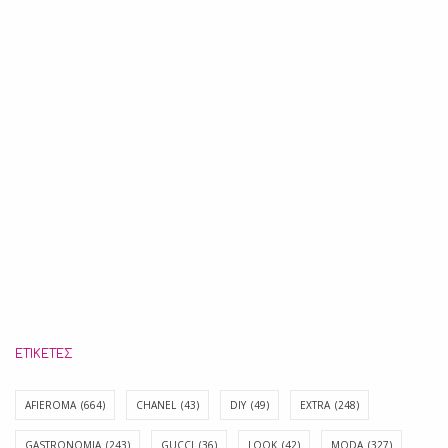
ΕΤΙΚΈΤΕΣ
AFIEROMA
(664)
CHANEL
(43)
DIY
(49)
EXTRA
(248)
GASTRONOMIA
(243)
GUCCI
(36)
LOOK
(42)
MODA
(327)