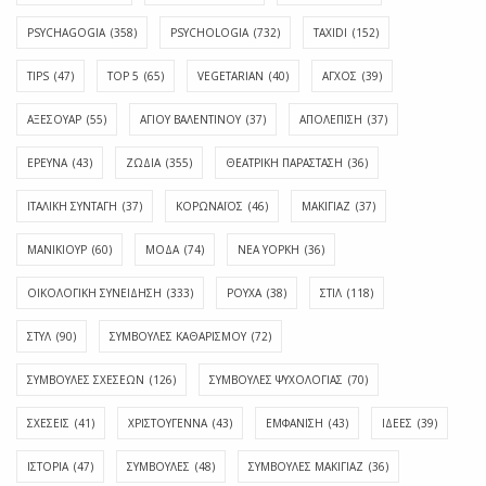
PSYCHAGOGIA
(358)
PSYCHOLOGIA
(732)
TAXIDI
(152)
TIPS
(47)
TOP 5
(65)
VEGETARIAN
(40)
ΑΓΧΟΣ
(39)
ΑΞΕΣΟΥΑΡ
(55)
ΑΓΊΟΥ ΒΑΛΕΝΤΊΝΟΥ
(37)
ΑΠΟΛΈΠΙΣΗ
(37)
ΕΡΕΥΝΑ
(43)
ΖΩΔΙΑ
(355)
ΘΕΑΤΡΙΚΗ ΠΑΡΑΣΤΑΣΗ
(36)
ΙΤΑΛΙΚΗ ΣΥΝΤΑΓΗ
(37)
ΚΟΡΩΝΑΪΟΣ
(46)
ΜΑΚΙΓΙΑΖ
(37)
ΜΑΝΙΚΙΟΥΡ
(60)
ΜΟΔΑ
(74)
ΝΕΑ ΥΟΡΚΗ
(36)
ΟΙΚΟΛΟΓΙΚΗ ΣΥΝΕΙΔΗΣΗ
(333)
ΡΟΥΧΑ
(38)
ΣΤΙΛ
(118)
ΣΤΥΛ
(90)
ΣΥΜΒΟΥΛΕΣ ΚΑΘΑΡΙΣΜΟΥ
(72)
ΣΥΜΒΟΥΛΕΣ ΣΧΕΣΕΩΝ
(126)
ΣΥΜΒΟΥΛΕΣ ΨΥΧΟΛΟΓΙΑΣ
(70)
ΣΧΕΣΕΙΣ
(41)
ΧΡΙΣΤΟΥΓΕΝΝΑ
(43)
ΕΜΦΆΝΙΣΗ
(43)
ΙΔΈΕΣ
(39)
ΙΣΤΟΡΊΑ
(47)
ΣΥΜΒΟΥΛΈΣ
(48)
ΣΥΜΒΟΥΛΈΣ ΜΑΚΙΓΙΆΖ
(36)