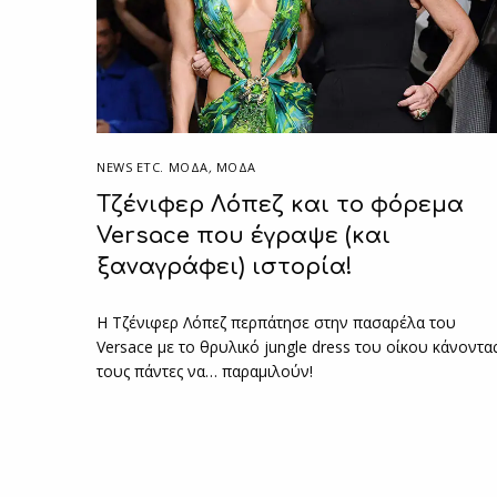
NEWS ETC. ΜΌΔΑ
,
ΜΟΔΑ
Τζένιφερ Λόπεζ και το φόρεμα
Versace που έγραψε (και
ξαναγράφει) ιστορία!
Η Τζένιφερ Λόπεζ περπάτησε στην πασαρέλα του
Versace με το θρυλικό jungle dress του οίκου κάνοντα
τους πάντες να… παραμιλούν!