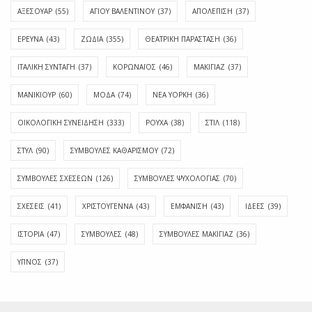
ΑΞΕΣΟΥΑΡ
(55)
ΑΓΊΟΥ ΒΑΛΕΝΤΊΝΟΥ
(37)
ΑΠΟΛΈΠΙΣΗ
(37)
ΕΡΕΥΝΑ
(43)
ΖΩΔΙΑ
(355)
ΘΕΑΤΡΙΚΗ ΠΑΡΑΣΤΑΣΗ
(36)
ΙΤΑΛΙΚΗ ΣΥΝΤΑΓΗ
(37)
ΚΟΡΩΝΑΪΟΣ
(46)
ΜΑΚΙΓΙΑΖ
(37)
ΜΑΝΙΚΙΟΥΡ
(60)
ΜΟΔΑ
(74)
ΝΕΑ ΥΟΡΚΗ
(36)
ΟΙΚΟΛΟΓΙΚΗ ΣΥΝΕΙΔΗΣΗ
(333)
ΡΟΥΧΑ
(38)
ΣΤΙΛ
(118)
ΣΤΥΛ
(90)
ΣΥΜΒΟΥΛΕΣ ΚΑΘΑΡΙΣΜΟΥ
(72)
ΣΥΜΒΟΥΛΕΣ ΣΧΕΣΕΩΝ
(126)
ΣΥΜΒΟΥΛΕΣ ΨΥΧΟΛΟΓΙΑΣ
(70)
ΣΧΕΣΕΙΣ
(41)
ΧΡΙΣΤΟΥΓΕΝΝΑ
(43)
ΕΜΦΆΝΙΣΗ
(43)
ΙΔΈΕΣ
(39)
ΙΣΤΟΡΊΑ
(47)
ΣΥΜΒΟΥΛΈΣ
(48)
ΣΥΜΒΟΥΛΈΣ ΜΑΚΙΓΙΆΖ
(36)
ΎΠΝΟΣ
(37)