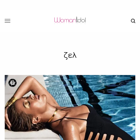
ζελ
7