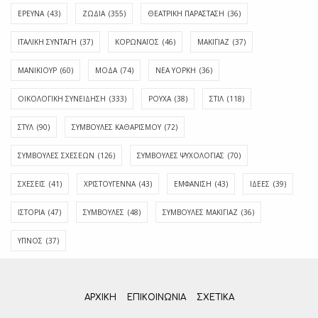
ΕΡΕΥΝΑ
(43)
ΖΩΔΙΑ
(355)
ΘΕΑΤΡΙΚΗ ΠΑΡΑΣΤΑΣΗ
(36)
ΙΤΑΛΙΚΗ ΣΥΝΤΑΓΗ
(37)
ΚΟΡΩΝΑΪΟΣ
(46)
ΜΑΚΙΓΙΑΖ
(37)
ΜΑΝΙΚΙΟΥΡ
(60)
ΜΟΔΑ
(74)
ΝΕΑ ΥΟΡΚΗ
(36)
ΟΙΚΟΛΟΓΙΚΗ ΣΥΝΕΙΔΗΣΗ
(333)
ΡΟΥΧΑ
(38)
ΣΤΙΛ
(118)
ΣΤΥΛ
(90)
ΣΥΜΒΟΥΛΕΣ ΚΑΘΑΡΙΣΜΟΥ
(72)
ΣΥΜΒΟΥΛΕΣ ΣΧΕΣΕΩΝ
(126)
ΣΥΜΒΟΥΛΕΣ ΨΥΧΟΛΟΓΙΑΣ
(70)
ΣΧΕΣΕΙΣ
(41)
ΧΡΙΣΤΟΥΓΕΝΝΑ
(43)
ΕΜΦΆΝΙΣΗ
(43)
ΙΔΈΕΣ
(39)
ΙΣΤΟΡΊΑ
(47)
ΣΥΜΒΟΥΛΈΣ
(48)
ΣΥΜΒΟΥΛΈΣ ΜΑΚΙΓΙΆΖ
(36)
ΎΠΝΟΣ
(37)
ΑΡΧΙΚΗ
ΕΠΙΚΟΙΝΩΝΊΑ
ΣΧΕΤΙΚΆ