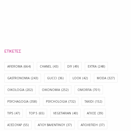
ΕΤΙΚΈΤΕΣ
AFIEROMA
(664)
CHANEL
(43)
DIY
(49)
EXTRA
(248)
GASTRONOMIA
(243)
GUCCI
(36)
LOOK
(42)
MODA
(327)
OIKOLOGIA
(202)
OIKONOMIA
(252)
OMORFIA
(701)
PSYCHAGOGIA
(358)
PSYCHOLOGIA
(732)
TAXIDI
(152)
TIPS
(47)
TOP 5
(65)
VEGETARIAN
(40)
ΑΓΧΟΣ
(39)
ΑΞΕΣΟΥΑΡ
(55)
ΑΓΊΟΥ ΒΑΛΕΝΤΊΝΟΥ
(37)
ΑΠΟΛΈΠΙΣΗ
(37)