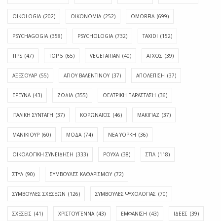
OIKOLOGIA
(202)
OIKONOMIA
(252)
OMORFIA
(699)
PSYCHAGOGIA
(358)
PSYCHOLOGIA
(732)
TAXIDI
(152)
TIPS
(47)
TOP 5
(65)
VEGETARIAN
(40)
ΑΓΧΟΣ
(39)
ΑΞΕΣΟΥΑΡ
(55)
ΑΓΊΟΥ ΒΑΛΕΝΤΊΝΟΥ
(37)
ΑΠΟΛΈΠΙΣΗ
(37)
ΕΡΕΥΝΑ
(43)
ΖΩΔΙΑ
(355)
ΘΕΑΤΡΙΚΗ ΠΑΡΑΣΤΑΣΗ
(36)
ΙΤΑΛΙΚΗ ΣΥΝΤΑΓΗ
(37)
ΚΟΡΩΝΑΪΟΣ
(46)
ΜΑΚΙΓΙΑΖ
(37)
ΜΑΝΙΚΙΟΥΡ
(60)
ΜΟΔΑ
(74)
ΝΕΑ ΥΟΡΚΗ
(36)
ΟΙΚΟΛΟΓΙΚΗ ΣΥΝΕΙΔΗΣΗ
(333)
ΡΟΥΧΑ
(38)
ΣΤΙΛ
(118)
ΣΤΥΛ
(90)
ΣΥΜΒΟΥΛΕΣ ΚΑΘΑΡΙΣΜΟΥ
(72)
ΣΥΜΒΟΥΛΕΣ ΣΧΕΣΕΩΝ
(126)
ΣΥΜΒΟΥΛΕΣ ΨΥΧΟΛΟΓΙΑΣ
(70)
ΣΧΕΣΕΙΣ
(41)
ΧΡΙΣΤΟΥΓΕΝΝΑ
(43)
ΕΜΦΆΝΙΣΗ
(43)
ΙΔΈΕΣ
(39)