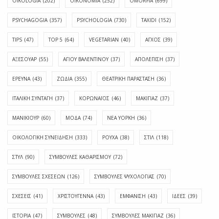
OIKOLOGIA
(202)
OIKONOMIA
(252)
OMORFIA
(699)
PSYCHAGOGIA
(357)
PSYCHOLOGIA
(730)
TAXIDI
(152)
TIPS
(47)
TOP 5
(64)
VEGETARIAN
(40)
ΑΓΧΟΣ
(39)
ΑΞΕΣΟΥΑΡ
(55)
ΑΓΊΟΥ ΒΑΛΕΝΤΊΝΟΥ
(37)
ΑΠΟΛΈΠΙΣΗ
(37)
ΕΡΕΥΝΑ
(43)
ΖΩΔΙΑ
(355)
ΘΕΑΤΡΙΚΗ ΠΑΡΑΣΤΑΣΗ
(36)
ΙΤΑΛΙΚΗ ΣΥΝΤΑΓΗ
(37)
ΚΟΡΩΝΑΪΟΣ
(46)
ΜΑΚΙΓΙΑΖ
(37)
ΜΑΝΙΚΙΟΥΡ
(60)
ΜΟΔΑ
(74)
ΝΕΑ ΥΟΡΚΗ
(36)
ΟΙΚΟΛΟΓΙΚΗ ΣΥΝΕΙΔΗΣΗ
(333)
ΡΟΥΧΑ
(38)
ΣΤΙΛ
(118)
ΣΤΥΛ
(90)
ΣΥΜΒΟΥΛΕΣ ΚΑΘΑΡΙΣΜΟΥ
(72)
ΣΥΜΒΟΥΛΕΣ ΣΧΕΣΕΩΝ
(126)
ΣΥΜΒΟΥΛΕΣ ΨΥΧΟΛΟΓΙΑΣ
(70)
ΣΧΕΣΕΙΣ
(41)
ΧΡΙΣΤΟΥΓΕΝΝΑ
(43)
ΕΜΦΆΝΙΣΗ
(43)
ΙΔΈΕΣ
(39)
ΙΣΤΟΡΊΑ
(47)
ΣΥΜΒΟΥΛΈΣ
(48)
ΣΥΜΒΟΥΛΈΣ ΜΑΚΙΓΙΆΖ
(36)