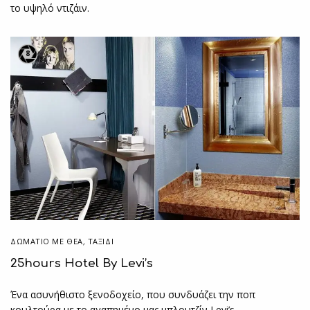
το υψηλό ντιζάιν.
8
ΔΩΜΆΤΙΟ ΜΕ ΘΈΑ
,
ΤΑΞΙΔΙ
25hours Hotel By Levi’s
Ένα ασυνήθιστο ξενοδοχείο, που συνδυάζει την ποπ
κουλτούρα με το αγαπημένο μας μπλουτζίν Levi’s