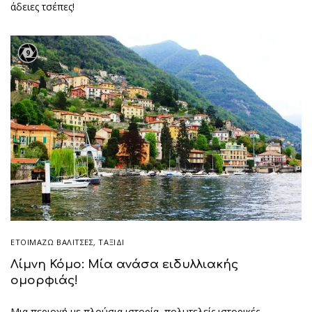
άδειες τσέπες!
9
ΕΤΟΙΜΆΖΩ ΒΑΛΊΤΣΕΣ
,
ΤΑΞΙΔΙ
Λίμνη Κόμο: Μία ανάσα ειδυλλιακής
ομορφιάς!
Μια περιοχή με πλούσια ιστορία, πολυτελείς ιστορικές