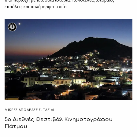
επαύλεις και πανέμορφο τοπίο.
6
ΜΙΚΡΈΣ ΑΠΟΔΡΆΣΕΙΣ
,
ΤΑΞΙΔΙ
5ο Διεθνές Φεστιβάλ Κινηματογράφου
Πάτμου