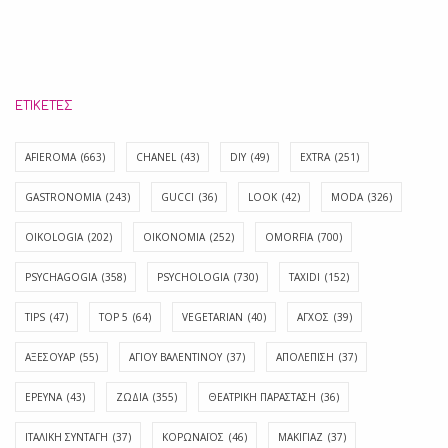
ΕΤΙΚΈΤΕΣ
AFIEROMA
(663)
CHANEL
(43)
DIY
(49)
EXTRA
(251)
GASTRONOMIA
(243)
GUCCI
(36)
LOOK
(42)
MODA
(326)
OIKOLOGIA
(202)
OIKONOMIA
(252)
OMORFIA
(700)
PSYCHAGOGIA
(358)
PSYCHOLOGIA
(730)
TAXIDI
(152)
TIPS
(47)
TOP 5
(64)
VEGETARIAN
(40)
ΑΓΧΟΣ
(39)
ΑΞΕΣΟΥΑΡ
(55)
ΑΓΊΟΥ ΒΑΛΕΝΤΊΝΟΥ
(37)
ΑΠΟΛΈΠΙΣΗ
(37)
ΕΡΕΥΝΑ
(43)
ΖΩΔΙΑ
(355)
ΘΕΑΤΡΙΚΗ ΠΑΡΑΣΤΑΣΗ
(36)
ΙΤΑΛΙΚΗ ΣΥΝΤΑΓΗ
(37)
ΚΟΡΩΝΑΪΟΣ
(46)
ΜΑΚΙΓΙΑΖ
(37)